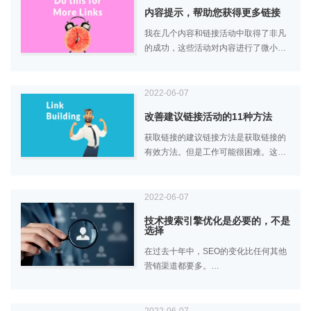
能会影响Google Discover。
内容提示，帮助您获得更多链接
我在几个内容和链接活动中取得了非凡
的成功，这些活动对内容进行了微小的
改动。多年前我偶然发现了这种效应。
我所做的就是在内容中称之为权威之
声。从已知或受尊重的人那里添加引用
2022-06-07
可以帮助文章获得可信度并获得更多链
改善建议链接活动的11种方法
接。
获取链接的建议链接方法是获取链接的
有效方法。但是工作可能很困难。这些
提示可以最大化您的成功率并最大限度
地减少浪费的时间。
2022-06-07
技术搜索引擎优化是必要的，不是
选择
在过去十年中，SEO的变化比任何其他
营销渠道都要多。
通过一系列算法演变，SEO仍然是成功
数字战略的基础 - 毕竟，51％的在线流
量通过自然搜索到达网站。