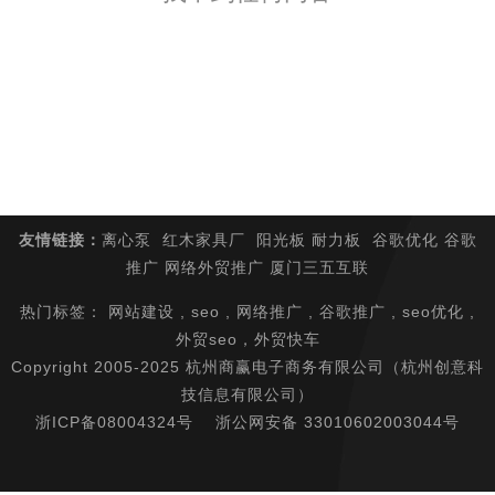
友情链接
：
离心泵
红木家具厂
阳光板
耐力板
谷歌优化
谷歌
推广
网络外贸推广
厦门三五互联
热门标签： 网站建设 , seo , 网络推广 , 谷歌推广 , seo优化 ,
外贸seo，
外贸快车
Copyright 2005-2025 杭州商赢电子商务有限公司（杭州创意科
技信息有限公司）
浙ICP备08004324号
浙公网安备 33010602003044号